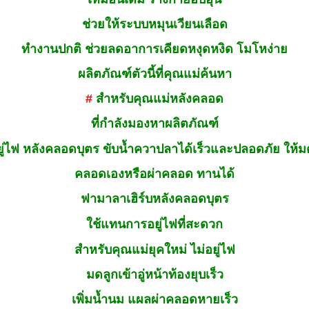
ช่วยให้ระบบหมุนเวียนเลือด
ทำงานปกติ ช่วยลดอาการเคียด
หงุดหงิด โมโหง่าย
ผลิตภัณฑ์ตัวนี้
ที่คุณแม่ค้นหา
#
สำหรับคุณแม่หลังคลอด
ที่กำลังมองหาผลิตภัณฑ์
ู่ไฟ
หลังคลอดบุตร ขับน้ำควาปลา
ให้ม
ได้เร็วและปลอดภัย
คลอดเองหรือผ่าคลอด
ทานได้
ฟามาลาเฮิร์บ
หลังคลอดบุตร
ใช้แทนการอยู่ไฟที่สะดวก
สำหรับคุณแม่ยุคใหม่ ไม่อยู่ไฟ
มดลูกเข้าอู่
หน้าท้องยุบเร็ว
เพิ่มน้ำนม
แผลผ่าคลอดหายเร็ว