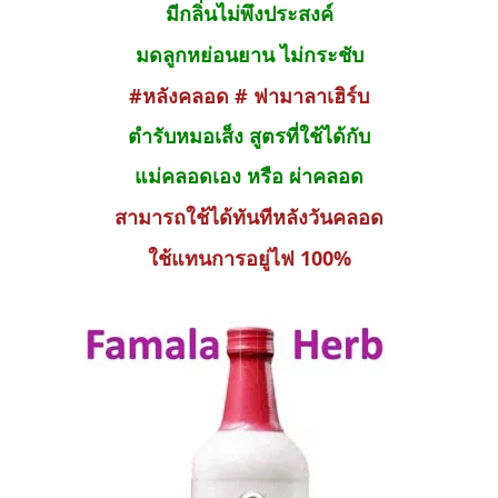
มีกลิ่นไม่พึงประสงค์
มดลูกหย่อนยาน ไม่กระชับ
#หลังคลอด # ฟามาลาเฮิร์บ
ตำรับหมอเส็ง
สูตรที่ใช้ได้กับ
แม่คลอดเอง
หรือ ผ่าคลอด
สามารถใช้ได้ทันทีหลังวันคลอด
ใช้แทนการอยู่ไฟ 100%