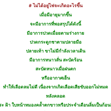
#
ไม่ได้อยู่ไฟ
จะเกิดอะไรขึ้น
เมื่อมีอายุมากขึ้น
จะมีอาการที่พอสรุปได้ดังนี้
มีอาการปวดเมื่อยตามร่างกาย
ปวดกระดูก
ชาตามปลายมือ
ปลายเท้า
ขาไม่มีกำลังเวลาเดิน
มีอาการหนาวสั่น
สะบัดร้อน
สะบัดหนาว
เมื่อฝนตก
หรืออากาศเย็น
ทำให้เลือดลมไม่ดี
เนื่องจากเกิด
เลือดเสีย
ขับออกไม่หมด
หลังคลอด
ะ ฝ้า ใบหน้าหมองคล้ำ
ตกขาวหรือประจำเดือน
ลิ่มเป็นก้อ