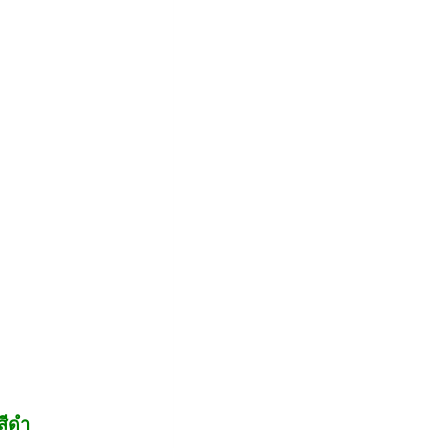
นสีดำ