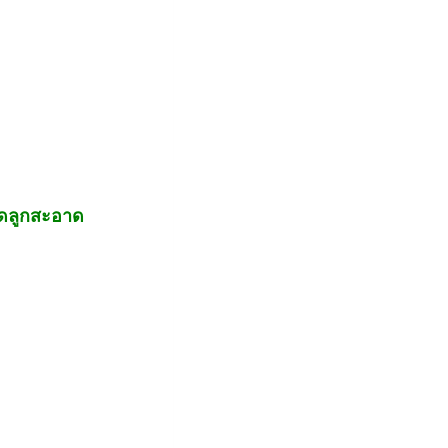
ดลูกสะอาด