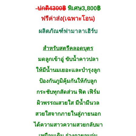
ปกติ43
00฿
พิเศษ3,800฿
ฟรีค่าส่ง
(เฉพาะโอน)
ผลิตภัณฑ์ฟามาลาเฮิร์บ
สำหรับสตรีคลอดบุตร
มดลูกเข้าอู่ ขับน้ำคาวปลา
ให้มีน้ำนมเยอะและบำรุงลูก
ป้องกันภูมิคุ้มกันให้กับลูก
กระชับทุกสัดส่วน ฟิต เฟิร์ม
ผิวพรรณสวยใส มีน้ำมีนวล
สวยใสจากภายในสู่ภายนอก
ได้ความสาวความสวยกลับมา
เหมือนเดิม ร่างกายอบอุ่น