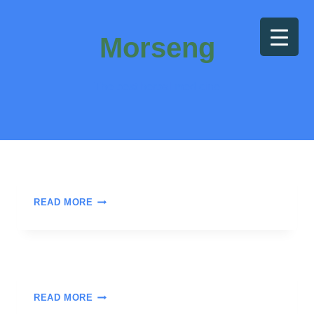
Morseng
The best herbal medicine
READ MORE
READ MORE